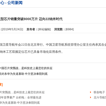
心 - 公司新闻
型芯片销量突破8000万片 迈向22纳米时代
：
[2019年5月24日]
发布者：
[本站编辑]
浏览数：
[6984]
国卫星导航年会22日在北京举行。中国卫星导航系统管理办公室主任冉承其在会
2纳米工艺双频定位芯片已具备市场化应用条件。
绍称，目前国产北斗芯片、模块等关键技术全面突破，性能指标与国际同类产
中国芯片突围战，是科技史上最悲壮的长征
美封杀华为失道寡助 中方坚决奉陪到底
三号新信号的28纳米工艺射频基带一体化SoC芯片，已在物联网和消费电子领
章]
全频一体化高精度芯片正在研发，北斗芯片性能将再上一个台阶。
片突围战，是科技史上最悲壮的长征
联创电子
明年首季量产 台积电：全球最先进
北斗导航
国产北斗导航型芯片模块累计销量已突破8000万片，高精度板卡和天线销量已占
华为失道寡助 中方坚决奉陪到底