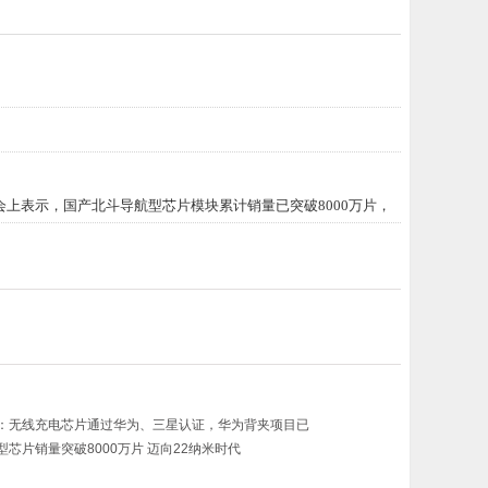
上表示，国产北斗导航型芯片模块累计销量已突破8000万片，
品相当。
域得到广泛应用。最新的22纳米工艺双频定位芯片已具备市场化应
：无线充电芯片通过华为、三星认证，华为背夹项目已
型芯片销量突破8000万片 迈向22纳米时代
据中国30%和90%的市场份额，并输出到100余个国家和地区。