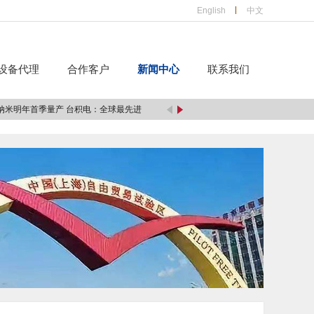
English
中文
设备代理
合作客户
新闻中心
联系我们
纳米明年首季量产 台积电：全球最先进
[2019/5/24]
北斗导航型芯片销