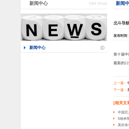
新闻中心
新闻中
- D&X Group
北斗导航
发布时间
新闻中心
第十届中
最新的2
冉承其介
上一篇：
下一篇：
支持北斗
[相关文
用条件，
中国芯
5纳米
据介绍，
美封杀