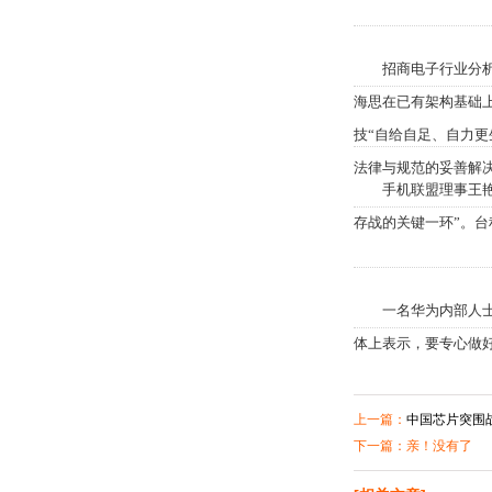
招商电子行业分析师
海思在已有架构基础上
技“自给自足、自力更
法律与规范的妥善解决
手机联盟理事王艳辉
存战的关键一环”。台
一名华为内部人士告
体上表示，要专心做
上一篇：
中国芯片突围
下一篇：亲！没有了